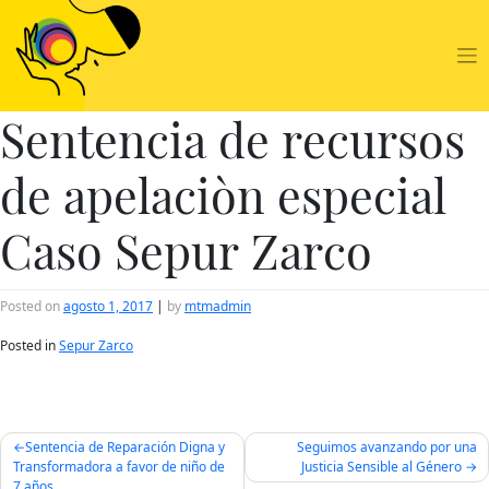
Skip
to
content
Sentencia de recursos
de apelaciòn especial
Caso Sepur Zarco
Posted on
agosto 1, 2017
|
by
mtmadmin
Posted in
Sepur Zarco
Navegación
Sentencia de Reparación Digna y
Seguimos avanzando por una
de
Transformadora a favor de niño de
Justicia Sensible al Género
7 años