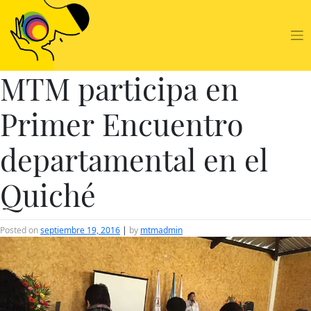
Skip
to
content
MTM participa en
Primer Encuentro
departamental en el
Quiché
Posted on
septiembre 19, 2016
|
by
mtmadmin