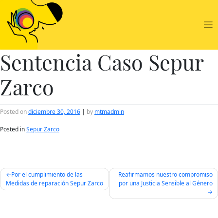
Skip
to
content
Sentencia Caso Sepur
Zarco
Posted on
diciembre 30, 2016
|
by
mtmadmin
Posted in
Sepur Zarco
Navegación
Por el cumplimiento de las
Reafirmamos nuestro compromiso
de
Medidas de reparación Sepur Zarco
por una Justicia Sensible al Género
entradas