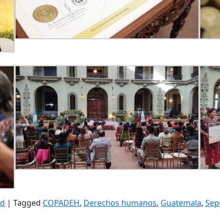
ed
|
Tagged
COPADEH
,
Derechos humanos
,
Guatemala
,
Sep