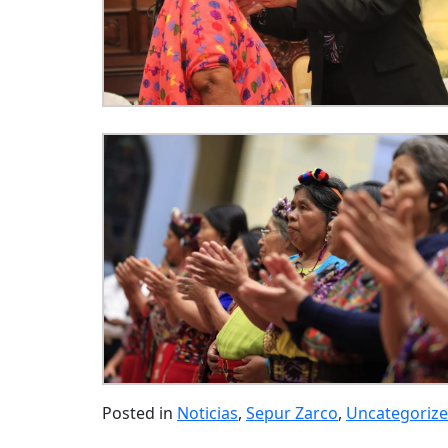
Posted in
Noticias
,
Sepur Zarco
,
Uncategoriz