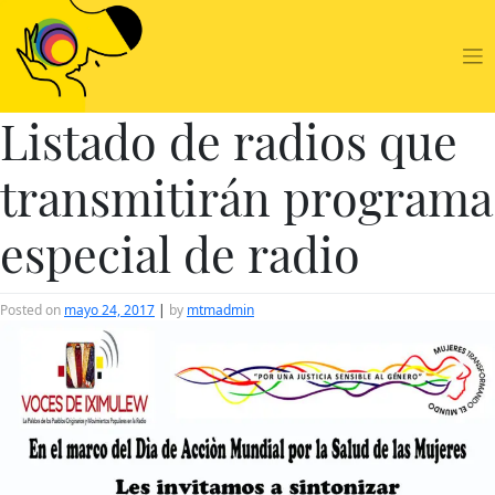
Skip
to
content
Listado de radios que
transmitirán programa
especial de radio
Posted on
mayo 24, 2017
|
by
mtmadmin