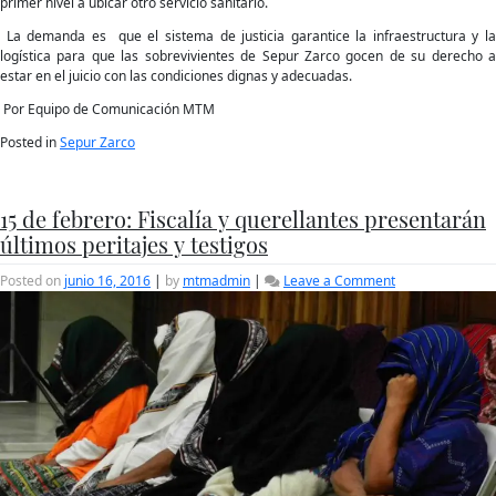
primer nivel a ubicar otro servicio sanitario.
La demanda es que el sistema de justicia garantice la infraestructura y la
logística para que las sobrevivientes de Sepur Zarco gocen de su derecho a
estar en el juicio con las condiciones dignas y adecuadas.
Por Equipo de Comunicación MTM
Posted in
Sepur Zarco
15 de febrero: Fiscalía y querellantes presentarán
últimos peritajes y testigos
on
Posted on
junio 16, 2016
|
by
mtmadmin
|
Leave a Comment
15
de
febrero:
Fiscalía
y
querellantes
presentarán
últimos
peritajes
y