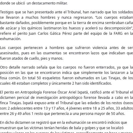
donde se ubicó un destacamento militar.
que
hombres
Testigos que se han presentado ante el Tribunal, han narrado que los soldados
fueron
se llevaron a muchos hombres y nunca regresaron. “Los cuerpos estaban
torturados
bastante dañados, posiblemente porque en la tierra de encima sembraban caña
y
de azúcar y los químicos lastimaron los huesos y aceleró su descomposición”,
asesinados
refiere el perito Juan Carlos Gática Pérez parte del equipo de la FARG en la
exhumación.
Los cuerpos pertenecen a hombres que sufrieron violencia antes de ser
asesinados, pues en las osamentas se encontraron lazos que indicaban que
fueron atados de cuello, pies y manos.
Otro detalle narrado señala que los cuerpos no fueron enterrados, ya que la
posición en las que se encontraron indica que simplemente los lanzaron a la
fosa común. En total 50 esqueletos fueron exhumados en Las Tinajas, de los
cuales 48 estaban completos y únicamente 2 han sido identificados.
El perito en Antropología Forense Óscar Ariel Ixpatá, ratificó ante el Tribunal el
dictamen pericial de investigación antropológico forense llevada a cabo en la
finca Tinajas. Ixpatá expuso ante el Tribunal que las edades de los restos óseos
son: 2 adolescentes entre 13 y 17 años, 4 jóvenes entre 18 a 25 años, 33 adultos
entre 26 y 49 años 1 resto que pertenecía a una persona mayor de 50 años.
En dicho dictamen se registró que en la exhumación se encontró indicios que
muestran que las víctimas tenían heridas de bala y golpes y que se localizó