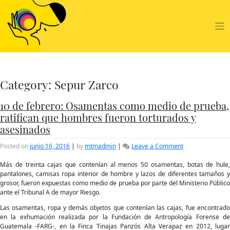
Skip
to
content
Category:
Sepur Zarco
10 de febrero: Osamentas como medio de prueba,
ratifican que hombres fueron torturados y
asesinados
on
Posted on
junio 16, 2016
|
by
mtmadmin
|
Leave a Comment
10
de
Más de treinta cajas que contenían al menos 50 osamentas, botas de hule,
febrero:
pantalones, camisas ropa interior de hombre y lazos de diferentes tamaños y
Osamentas
grosor, fueron expuestas como medio de prueba por parte del Ministerio Público
como
ante el Tribunal A de mayor Riesgo.
medio
Las osamentas, ropa y demás objetos que contenían las cajas, fue encontrado
de
en la exhumación realizada por la Fundación de Antropología Forense de
prueba,
Guatemala -FARG-, en la Finca Tinajas Panzós Alta Verapaz en 2012, lugar
ratifican