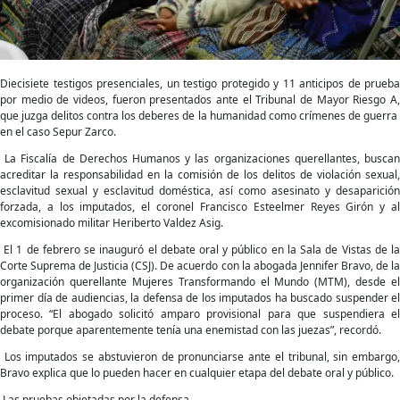
testigos
Diecisiete testigos presenciales, un testigo protegido y 11 anticipos de prueba
por medio de videos, fueron presentados ante el Tribunal de Mayor Riesgo A,
que juzga delitos contra los deberes de la humanidad como crímenes de guerra
en el caso Sepur Zarco.
La Fiscalía de Derechos Humanos y las organizaciones querellantes, buscan
acreditar la responsabilidad en la comisión de los delitos de violación sexual,
esclavitud sexual y esclavitud doméstica, así como asesinato y desaparición
forzada, a los imputados, el coronel Francisco Esteelmer Reyes Girón y al
excomisionado militar Heriberto Valdez Asig.
El 1 de febrero se inauguró el debate oral y público en la Sala de Vistas de la
Corte Suprema de Justicia (CSJ). De acuerdo con la abogada Jennifer Bravo, de la
organización querellante Mujeres Transformando el Mundo (MTM), desde el
primer día de audiencias, la defensa de los imputados ha buscado suspender el
proceso. “El abogado solicitó amparo provisional para que suspendiera el
debate porque aparentemente tenía una enemistad con las juezas”, recordó.
Los imputados se abstuvieron de pronunciarse ante el tribunal, sin embargo,
Bravo explica que lo pueden hacer en cualquier etapa del debate oral y público.
Las pruebas objetadas por la defensa