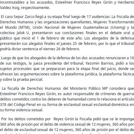
inconmutables a los acusados, Esteelmer Francisco Reyes Girón y Heriberto
Valdez Asig, respectivamente.
El caso Sepur Zarco llegó a su etapa final luego de 17 audiencias. La Fiscalía de
Derechos Humanos y las organizaciones querellantes, Mujeres Transformando
el Mundo (MTM), Unión Nacional de Mujeres Guatemaltecas (Unamg) y la
colectiva Jalok U, presentaron sus conclusiones finales en el debate oral y
público que inició el 1 de febrero de este año. Los abogados de la defensa
presentarán sus alegatos finales el jueves 25 de febrero, por lo que el tribunal
podría dictar sentencia el viernes 26 de febrero.
Luego de que los abogados de la defensa de los dos acusados renunciaran a 16
de sus testigos, la jueza presidenta del tribunal, Yassmin Barrios, pidió a los
sujetos procesales que se prepararan para la etapa final del juicio, donde se
ofrecen las argumentaciones sobre la plataforma jurídica, la plataforma fáctica
y sobre la prueba pericial.
La fiscalía de Derechos Humanos del Ministerio Público MP considera que
Esteelmer Francisco Reyes Girón, es autor responsable de crímenes de guerra
delitos cometidos contra los deberes de humanidad como lo relaciona el artículo
378 del Código Penal en su forma de esclavitud sexual esclavitud doméstica en
su forma violencia sexual.
Por los delitos cometidos por Reyes Girón la Fiscalía pidió que se le imponga
360 años de prisión por el delito de violencia sexual de 12 mujeres, 360 años por
el delito de esclavitud sexual de 12 mujeres, 360 años de prisión por el delito de