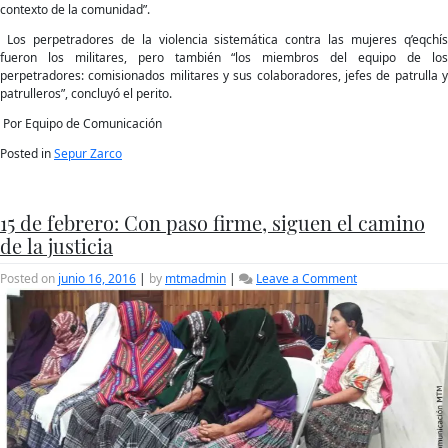
contexto de la comunidad”.
Los perpetradores de la violencia sistemática contra las mujeres q’eqchís
fueron los militares, pero también “los miembros del equipo de los
perpetradores: comisionados militares y sus colaboradores, jefes de patrulla y
patrulleros”, concluyó el perito.
Por Equipo de Comunicación
Posted in
Sepur Zarco
15 de febrero: Con paso firme, siguen el camino
de la justicia
on
Posted on
junio 16, 2016
|
by
mtmadmin
|
Leave a Comment
15
de
febrero:
Con
paso
firme,
siguen
el
camino