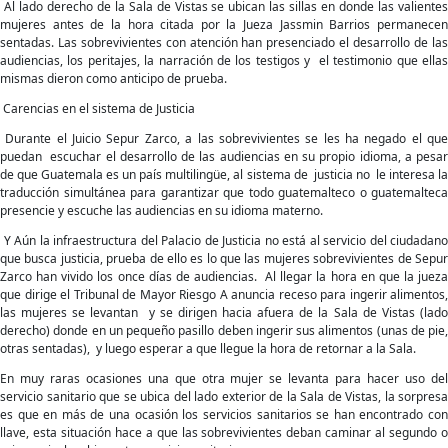
Al lado derecho de la Sala de Vistas se ubican las sillas en donde las valientes
mujeres antes de la hora citada por la Jueza Jassmin Barrios permanecen
sentadas. Las sobrevivientes con atención han presenciado el desarrollo de las
audiencias, los peritajes, la narración de los testigos y el testimonio que ellas
mismas dieron como anticipo de prueba.
Carencias en el sistema de Justicia
Durante el Juicio Sepur Zarco, a las sobrevivientes se les ha negado el que
puedan escuchar el desarrollo de las audiencias en su propio idioma, a pesar
de que Guatemala es un país multilingüe, al sistema de justicia no le interesa la
traducción simultánea para garantizar que todo guatemalteco o guatemalteca
presencie y escuche las audiencias en su idioma materno.
Y Aún la infraestructura del Palacio de Justicia no está al servicio del ciudadano
que busca justicia, prueba de ello es lo que las mujeres sobrevivientes de Sepur
Zarco han vivido los once días de audiencias. Al llegar la hora en que la jueza
que dirige el Tribunal de Mayor Riesgo A anuncia receso para ingerir alimentos,
las mujeres se levantan y se dirigen hacia afuera de la Sala de Vistas (lado
derecho) donde en un pequeño pasillo deben ingerir sus alimentos (unas de pie,
otras sentadas), y luego esperar a que llegue la hora de retornar a la Sala.
En muy raras ocasiones una que otra mujer se levanta para hacer uso del
servicio sanitario que se ubica del lado exterior de la Sala de Vistas, la sorpresa
es que en más de una ocasión los servicios sanitarios se han encontrado con
llave, esta situación hace a que las sobrevivientes deban caminar al segundo o