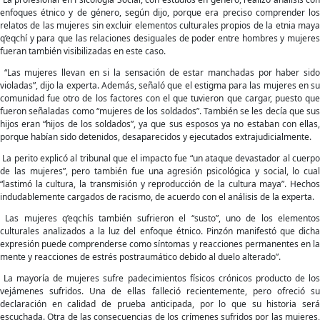
enfoques étnico y de género, según dijo, porque era preciso comprender los
relatos de las mujeres sin excluir elementos culturales propios de la etnia maya
q’eqchí y para que las relaciones desiguales de poder entre hombres y mujeres
fueran también visibilizadas en este caso.
“Las mujeres llevan en si la sensación de estar manchadas por haber sido
violadas”, dijo la experta. Además, señaló que el estigma para las mujeres en su
comunidad fue otro de los factores con el que tuvieron que cargar, puesto que
fueron señaladas como “mujeres de los soldados”. También se les decía que sus
hijos eran “hijos de los soldados”, ya que sus esposos ya no estaban con ellas,
porque habían sido detenidos, desaparecidos y ejecutados extrajudicialmente.
La perito explicó al tribunal que el impacto fue “un ataque devastador al cuerpo
de las mujeres”, pero también fue una agresión psicológica y social, lo cual
“lastimó la cultura, la transmisión y reproducción de la cultura maya”. Hechos
indudablemente cargados de racismo, de acuerdo con el análisis de la experta.
Las mujeres q’eqchís también sufrieron el “susto”, uno de los elementos
culturales analizados a la luz del enfoque étnico. Pinzón manifestó que dicha
expresión puede comprenderse como síntomas y reacciones permanentes en la
mente y reacciones de estrés postraumático debido al duelo alterado”.
La mayoría de mujeres sufre padecimientos físicos crónicos producto de los
vejámenes sufridos. Una de ellas falleció recientemente, pero ofreció su
declaración en calidad de prueba anticipada, por lo que su historia será
escuchada. Otra de las consecuencias de los crímenes sufridos por las mujeres,