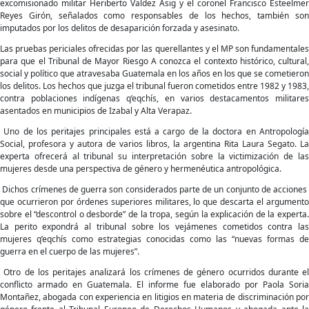
excomisionado militar Heriberto Valdez Asig y el coronel Francisco Esteelmer
Reyes Girón, señalados como responsables de los hechos, también son
imputados por los delitos de desaparición forzada y asesinato.
Las pruebas periciales ofrecidas por las querellantes y el MP son fundamentales
para que el Tribunal de Mayor Riesgo A conozca el contexto histórico, cultural,
social y político que atravesaba Guatemala en los años en los que se cometieron
los delitos. Los hechos que juzga el tribunal fueron cometidos entre 1982 y 1983,
contra poblaciones indígenas q’eqchís, en varios destacamentos militares
asentados en municipios de Izabal y Alta Verapaz.
Uno de los peritajes principales está a cargo de la doctora en Antropología
Social, profesora y autora de varios libros, la argentina Rita Laura Segato. La
experta ofrecerá al tribunal su interpretación sobre la victimización de las
mujeres desde una perspectiva de género y hermenéutica antropológica.
Dichos crímenes de guerra son considerados parte de un conjunto de acciones
que ocurrieron por órdenes superiores militares, lo que descarta el argumento
sobre el “descontrol o desborde” de la tropa, según la explicación de la experta.
La perito expondrá al tribunal sobre los vejámenes cometidos contra las
mujeres q’eqchís como estrategias conocidas como las “nuevas formas de
guerra en el cuerpo de las mujeres”.
Otro de los peritajes analizará los crímenes de género ocurridos durante el
conflicto armado en Guatemala. El informe fue elaborado por Paola Soria
Montañez, abogada con experiencia en litigios en materia de discriminación por