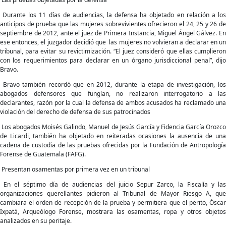
Durante los 11 días de audiencias, la defensa ha objetado en relación a los
anticipos de prueba que las mujeres sobrevivientes ofrecieron el 24, 25 y 26 de
septiembre de 2012, ante el juez de Primera Instancia, Miguel Ángel Gálvez. En
ese entonces, el juzgador decidió que las mujeres no volvieran a declarar en un
tribunal, para evitar su revictimización. “El juez consideró que ellas cumplieron
con los requerimientos para declarar en un órgano jurisdiccional penal”, dijo
Bravo.
Bravo también recordó que en 2012, durante la etapa de investigación, los
abogados defensores que fungían, no realizaron interrogatorio a las
declarantes, razón por la cual la defensa de ambos acusados ha reclamado una
violación del derecho de defensa de sus patrocinados
Los abogados Moisés Galindo, Manuel de Jesús García y Fidencia García Orozco
de Licardi, también ha objetado en reiteradas ocasiones la ausencia de una
cadena de custodia de las pruebas ofrecidas por la Fundación de Antropología
Forense de Guatemala (FAFG).
Presentan osamentas por primera vez en un tribunal
En el séptimo día de audiencias del juicio Sepur Zarco, la Fiscalía y las
organizaciones querellantes pidieron al Tribunal de Mayor Riesgo A, que
cambiara el orden de recepción de la prueba y permitiera que el perito, Óscar
Ixpatá, Arqueólogo Forense, mostrara las osamentas, ropa y otros objetos
analizados en su peritaje.