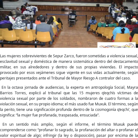
mujeres
fueron
profanadas,
traspasadas,
ensuciadas”
Las mujeres sobrevivientes de Sepur Zarco, fueron sometidas a violencia sexual,
esclavitud sexual y doméstica de manera sistemática dentro del destacamento
militar, en sus alrededores y dentro de sus propias viviendas. El impacto
provocado por esos vejámenes sigue vigente en sus vidas actualmente, según
peritajes presentados ante el Tribunal de Mayor Riesgo A contralor del caso.
En la octava jornada de audiencias, la experta en antropología Social, Mayra
Barrios Torres, explicó al tribunal que las 15 mujeres q’eqchís víctimas de
violencia sexual por parte de los soldados, nombraron de cuatro formas a la
violación sexual, en su propio idioma; el más usado fue Muxuk. El término, según
la perito, tiene una significación profunda dentro de la cosmogonía q’eqchi’, que
significa: “la mujer fue profanada, traspasada, ensuciada”.
En un sentido más amplio, según el informe, el término Muxuk puede
comprenderse como: “profanar lo sagrado, la profanación del altar o profanar el
valor espiritual de algo; infringir (la ley o disposición), pasar por encima de la