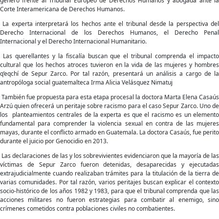
género frente al Tribunal Europeo de Derechos Humanos y abogada ante la
Corte Interamericana de Derechos Humanos.
La experta interpretará los hechos ante el tribunal desde la perspectiva del
Derecho Internacional de los Derechos Humanos, el Derecho Penal
Internacional y el Derecho Internacional Humanitario.
Las querellantes y la fiscalía buscan que el tribunal comprenda el impacto
cultural que los hechos atroces tuvieron en la vida de las mujeres y hombres
q’eqchí de Sepur Zarco. Por tal razón, presentará un análisis a cargo de la
antropóloga social guatemalteca Irma Alicia Velásquez Nimatuj
También fue propuesta para esta etapa procesal la doctora Marta Elena Casaús
Arzú quien ofrecerá un peritaje sobre racismo para el caso Sepur Zarco. Uno de
los planteamientos centrales de la experta es que el racismo es un elemento
fundamental para comprender la violencia sexual en contra de las mujeres
mayas, durante el conflicto armado en Guatemala. La doctora Casaús, fue perito
durante el juicio por Genocidio en 2013.
Las declaraciones de las y los sobrevivientes evidenciaron que la mayoría de las
víctimas de Sepur Zarco fueron detenidas, desaparecidas y ejecutadas
extrajudicialmente cuando realizaban trámites para la titulación de la tierra de
varias comunidades. Por tal razón, varios peritajes buscan explicar el contexto
socio-histórico de los años 1982 y 1983, para que el tribunal comprenda que las
acciones militares no fueron estrategias para combatir al enemigo, sino
crímenes cometidos contra poblaciones civiles no combatientes.