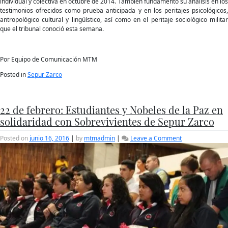
individual y colectiva en octubre de 2014. También fundamentó su análisis en los
testimonios ofrecidos como prueba anticipada y en los peritajes psicológicos,
antropológico cultural y lingüístico, así como en el peritaje sociológico militar
que el tribunal conoció esta semana.
Por Equipo de Comunicación MTM
Posted in
Sepur Zarco
22 de febrero: Estudiantes y Nobeles de la Paz en
solidaridad con Sobrevivientes de Sepur Zarco
on
Posted on
junio 16, 2016
|
by
mtmadmin
|
Leave a Comment
22
de
febrero:
Estudiantes
y
Nobeles
de
la
Paz