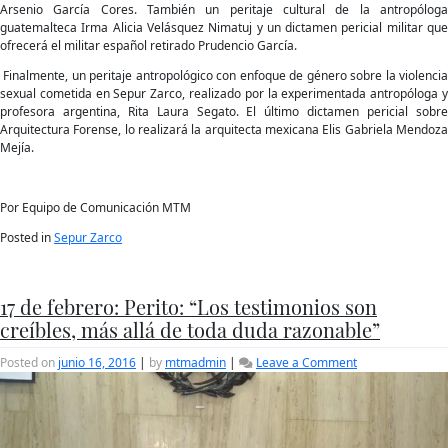
Arsenio García Cores. También un peritaje cultural de la antropóloga
guatemalteca Irma Alicia Velásquez Nimatuj y un dictamen pericial militar que
ofrecerá el militar español retirado Prudencio García.
Finalmente, un peritaje antropológico con enfoque de género sobre la violencia
sexual cometida en Sepur Zarco, realizado por la experimentada antropóloga y
profesora argentina, Rita Laura Segato. El último dictamen pericial sobre
Arquitectura Forense, lo realizará la arquitecta mexicana Elis Gabriela Mendoza
Mejía.
Por Equipo de Comunicación MTM
Posted in
Sepur Zarco
17 de febrero: Perito: “Los testimonios son
creíbles, más allá de toda duda razonable”
on
Posted on
junio 16, 2016
|
by
mtmadmin
|
Leave a Comment
17
de
febrero:
Perito: