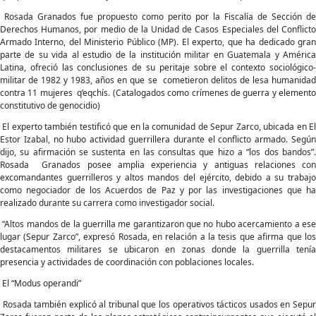
Rosada Granados fue propuesto como perito por la Fiscalía de Sección de
Derechos Humanos, por medio de la Unidad de Casos Especiales del Conflicto
Armado Interno, del Ministerio Público (MP). El experto, que ha dedicado gran
parte de su vida al estudio de la institución militar en Guatemala y América
Latina, ofreció las conclusiones de su peritaje sobre el contexto sociológico-
militar de 1982 y 1983, años en que se cometieron delitos de lesa humanidad
contra 11 mujeres q’eqchís. (Catalogados como crímenes de guerra y elemento
constitutivo de genocidio)
El experto también testificó que en la comunidad de Sepur Zarco, ubicada en El
Estor Izabal, no hubo actividad guerrillera durante el conflicto armado. Según
dijo, su afirmación se sustenta en las consultas que hizo a “los dos bandos”.
Rosada Granados posee amplia experiencia y antiguas relaciones con
excomandantes guerrilleros y altos mandos del ejército, debido a su trabajo
como negociador de los Acuerdos de Paz y por las investigaciones que ha
realizado durante su carrera como investigador social.
“Altos mandos de la guerrilla me garantizaron que no hubo acercamiento a ese
lugar (Sepur Zarco”, expresó Rosada, en relación a la tesis que afirma que los
destacamentos militares se ubicaron en zonas donde la guerrilla tenía
presencia y actividades de coordinación con poblaciones locales.
El “Modus operandi”
Rosada también explicó al tribunal que los operativos tácticos usados en Sepur