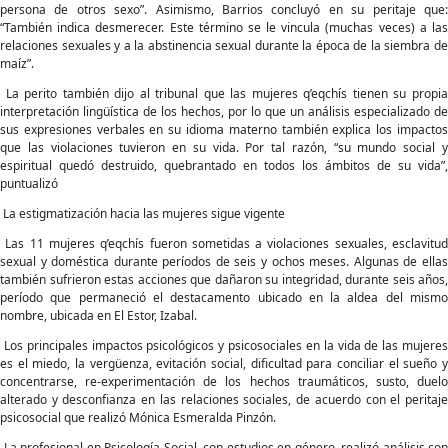
persona de otros sexo”. Asimismo, Barrios concluyó en su peritaje que:
“También indica desmerecer. Este término se le vincula (muchas veces) a las
relaciones sexuales y a la abstinencia sexual durante la época de la siembra de
maíz”.
La perito también dijo al tribunal que las mujeres q’eqchís tienen su propia
interpretación lingüística de los hechos, por lo que un análisis especializado de
sus expresiones verbales en su idioma materno también explica los impactos
que las violaciones tuvieron en su vida. Por tal razón, “su mundo social y
espiritual quedó destruido, quebrantado en todos los ámbitos de su vida”,
puntualizó
La estigmatización hacia las mujeres sigue vigente
Las 11 mujeres q’eqchís fueron sometidas a violaciones sexuales, esclavitud
sexual y doméstica durante períodos de seis y ochos meses. Algunas de ellas
también sufrieron estas acciones que dañaron su integridad, durante seis años,
período que permaneció el destacamento ubicado en la aldea del mismo
nombre, ubicada en El Estor, Izabal.
Los principales impactos psicológicos y psicosociales en la vida de las mujeres
es el miedo, la vergüenza, evitación social, dificultad para conciliar el sueño y
concentrarse, re-experimentación de los hechos traumáticos, susto, duelo
alterado y desconfianza en las relaciones sociales, de acuerdo con el peritaje
psicosocial que realizó Mónica Esmeralda Pinzón.
La profesional en Psicología Social, con estudios en género, realizó análisis con