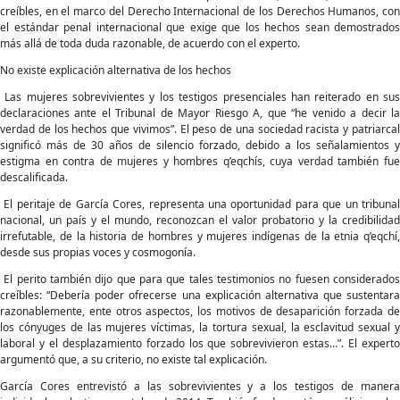
creíbles, en el marco del Derecho Internacional de los Derechos Humanos, con
el estándar penal internacional que exige que los hechos sean demostrados
más allá de toda duda razonable, de acuerdo con el experto.
No existe explicación alternativa de los hechos
Las mujeres sobrevivientes y los testigos presenciales han reiterado en sus
declaraciones ante el Tribunal de Mayor Riesgo A, que “he venido a decir la
verdad de los hechos que vivimos”. El peso de una sociedad racista y patriarcal
significó más de 30 años de silencio forzado, debido a los señalamientos y
estigma en contra de mujeres y hombres q’eqchís, cuya verdad también fue
descalificada.
El peritaje de García Cores, representa una oportunidad para que un tribunal
nacional, un país y el mundo, reconozcan el valor probatorio y la credibilidad
irrefutable, de la historia de hombres y mujeres indígenas de la etnia q’eqchí,
desde sus propias voces y cosmogonía.
El perito también dijo que para que tales testimonios no fuesen considerados
creíbles: “Debería poder ofrecerse una explicación alternativa que sustentara
razonablemente, ente otros aspectos, los motivos de desaparición forzada de
los cónyuges de las mujeres víctimas, la tortura sexual, la esclavitud sexual y
laboral y el desplazamiento forzado los que sobrevivieron estas…”. El experto
argumentó que, a su criterio, no existe tal explicación.
García Cores entrevistó a las sobrevivientes y a los testigos de manera