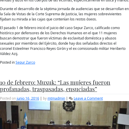
vendas y lazos en los cuerpos de las víctimas, específicamente en boca y manos.
Durante el desarrollo de la séptima jornada de audiencias que se desarrollan en
la Sala de Vistas de la Corte Suprema de Justicia, las mujeres sobrevivientes
fijaban su mirada a las cajas que contenían los restos óseos.
El pasado 1 de febrero inició el juicio del caso Sepur Zarco, calificado como
histórico por defensores de los Derechos Humanos en el que 11 mujeres
buscan demostrar que fueron víctimas de esclavitud doméstica y abusos
sexuales por miembros del Ejército, donde hay dos señalados directos el
coronel Esteelmer Francisco Reyes Girón y el ex comisionado militar Heriberto
Váldez Azij.
Posted in
Sepur Zarco
10 de febrero: Muxuk: “Las mujeres fueron
profanadas, traspasadas, ensuciadas”
on
Posted on
junio 16, 2016
|
by
mtmadmin
|
Leave a Comment
10
de
febrero:
Muxuk:
“Las