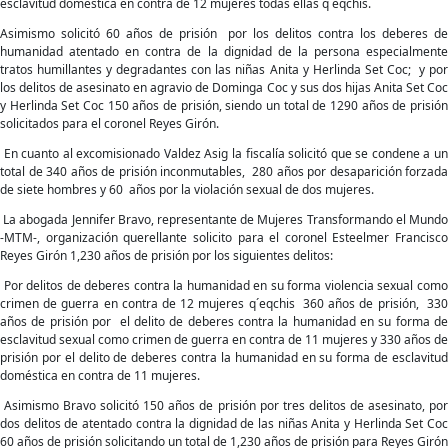
esclavitud doméstica en contra de 12 mujeres todas ellas q´eqchis.
Asimismo solicitó 60 años de prisión por los delitos contra los deberes de
humanidad atentado en contra de la dignidad de la persona especialmente
tratos humillantes y degradantes con las niñas Anita y Herlinda Set Coc; y por
los delitos de asesinato en agravio de Dominga Coc y sus dos hijas Anita Set Coc
y Herlinda Set Coc 150 años de prisión, siendo un total de 1290 años de prisión
solicitados para el coronel Reyes Girón.
En cuanto al excomisionado Valdez Asig la fiscalía solicitó que se condene a un
total de 340 años de prisión inconmutables, 280 años por desaparición forzada
de siete hombres y 60 años por la violación sexual de dos mujeres.
La abogada Jennifer Bravo, representante de Mujeres Transformando el Mundo
-MTM-, organización querellante solicito para el coronel Esteelmer Francisco
Reyes Girón 1,230 años de prisión por los siguientes delitos:
Por delitos de deberes contra la humanidad en su forma violencia sexual como
crimen de guerra en contra de 12 mujeres q´eqchis 360 años de prisión, 330
años de prisión por el delito de deberes contra la humanidad en su forma de
esclavitud sexual como crimen de guerra en contra de 11 mujeres y 330 años de
prisión por el delito de deberes contra la humanidad en su forma de esclavitud
doméstica en contra de 11 mujeres.
Asimismo Bravo solicitó 150 años de prisión por tres delitos de asesinato, por
dos delitos de atentado contra la dignidad de las niñas Anita y Herlinda Set Coc
60 años de prisión solicitando un total de 1,230 años de prisión para Reyes Girón