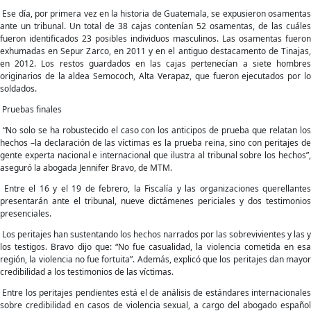
Ese día, por primera vez en la historia de Guatemala, se expusieron osamentas
ante un tribunal. Un total de 38 cajas contenían 52 osamentas, de las cuáles
fueron identificados 23 posibles individuos masculinos. Las osamentas fueron
exhumadas en Sepur Zarco, en 2011 y en el antiguo destacamento de Tinajas,
en 2012. Los restos guardados en las cajas pertenecían a siete hombres
originarios de la aldea Semococh, Alta Verapaz, que fueron ejecutados por lo
soldados.
Pruebas finales
“No solo se ha robustecido el caso con los anticipos de prueba que relatan los
hechos –la declaración de las víctimas es la prueba reina, sino con peritajes de
gente experta nacional e internacional que ilustra al tribunal sobre los hechos”,
aseguró la abogada Jennifer Bravo, de MTM.
Entre el 16 y el 19 de febrero, la Fiscalía y las organizaciones querellantes
presentarán ante el tribunal, nueve dictámenes periciales y dos testimonios
presenciales.
Los peritajes han sustentando los hechos narrados por las sobrevivientes y las y
los testigos. Bravo dijo que: “No fue casualidad, la violencia cometida en esa
región, la violencia no fue fortuita”. Además, explicó que los peritajes dan mayor
credibilidad a los testimonios de las víctimas.
Entre los peritajes pendientes está el de análisis de estándares internacionales
sobre credibilidad en casos de violencia sexual, a cargo del abogado español