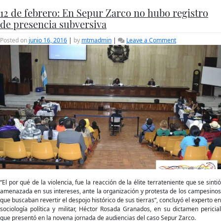
12 de febrero: En Sepur Zarco no hubo registro
de presencia subversiva
on
Posted on
junio 16, 2016
|
by
mtmadmin
|
Leave a Comment
12
de
febrero:
En
Sepur
Zarco
no
hubo
registro
de
presencia
subversiva
“El por qué de la violencia, fue la reacción de la élite terrateniente que se sintió
amenazada en sus intereses, ante la organización y protesta de los campesinos
que buscaban revertir el despojo histórico de sus tierras”, concluyó el experto en
sociología política y militar, Héctor Rosada Granados, en su dictamen pericial
que presentó en la novena jornada de audiencias del caso Sepur Zarco.