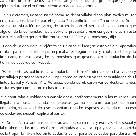
Zarco fueron parte de los planes estratégicos contrainsurgentes que ejecutó el
ejército durante el enfrentamiento armado en Guatemala.
En su dictamen, Rosada narró cómo se desarrollaba dicho plan táctico militar
en áreas consideradas por el ejército “en conflicto interno”, como lo fue Sepur
Zarco. Tal situación derivaba, de acuerdo con el perito, de la denuncia que
alguien de la comunidad hacía sobre la presunta presencia guerrillera. En este
caso “el conflicto generó diferencias entre la élite y campesinos”, dijo.
Luego de la denuncia, el ejército se ubicaba el lugar, se establecía el operativo
militar para el control, que implicaba el seguimiento y captura del sujeto
implicado; en este caso, los campesinos que gestionaban la titulación de la
tierra, de acuerdo con Rosada.
“Había torturas públicas para implantar el terror”, además de observación y
patrullajes permanentes en el lugar, como ocurrió en varias comunidades de El
Estor, Izabal y Panzós, Alta Verapaz, donde se ubicaron varios destacamentos
militares que cumplieron dichas funciones.
“Se capturaba a pobladores con violencia, preferentemente a las mujeres. Las
llegaban a buscar cuando los esposos ya no estaban (porque los había
detenido), y (los soldados) se imponían como los esposos. Así se da el proceso
de esclavitud sexual”, explicó el perito.
En Sepur Zarco, además de ser violadas sexualmente y esclavizadas sexual y
laboralmente, las mujeres fueron obligadas a lavar la ropa y cocinar la comida
de la tropa. También fueron forzadas “a bailar para los soldados para destruir el