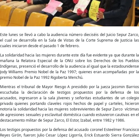
en
solidaridad
con
Sobrevivientes
de
Sepur
Zarco
Este lunes se llevó a cabo la audiencia número dieciséis del Juicio Sepur Zarco,
el cual se desarrolla en la Sala de Vistas de la Corte Suprema de Justicia las
cuales iniciaron desde el pasado 1 de febrero.
La solidaridad hacia las mujeres durante este día fue evidente ya que durante la
mañana la Relatora Especial de la ONU sobre los Derechos de los Pueblos
Indígenas, presenció el desarrollo de la audiencia al igual que la estadounidense
Jody Williams Premio Nobel de la Paz 1997; quienes eran acompañadas por la
premio Nobel de la Paz 1992 Rigoberta Menchú.
Mientras el tribunal de Mayor Riesgo A presidido por la jueza Jassmin Barrios
escuchaba la declaración de testigos propuestos por la defensa de los
acusados, ingresaron a la sala jóvenes y señoritas estudiantes de un colegio
privado quienes portando claveles rojos hechos de papel y carteles, hicieron
notoria la solidaridad hacia las mujeres sobrevivientes de Sepur Zarco víctimas
de agresiones sexuales y esclavitud doméstica cuando estuvieron cautivas en el
destacamento militar de Sepur Zarco, El Estor, Izabal, entre 1982 y 1986.
Los testigos propuestos por la defensa del acusado coronel Esteelmer Francisco
Reyes Girón, fueron: Julio Cesar López Ligorría, Erick Estuardo Sierra González