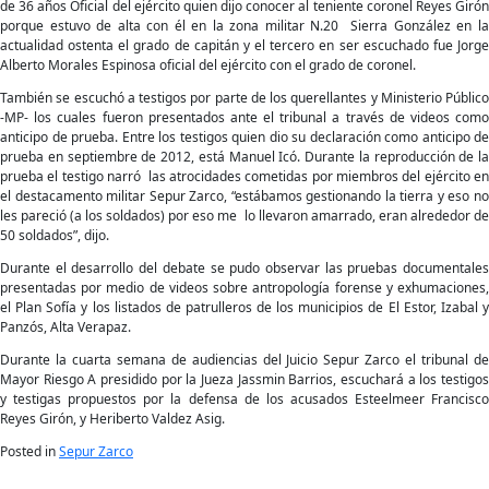
de 36 años Oficial del ejército quien dijo conocer al teniente coronel Reyes Girón
porque estuvo de alta con él en la zona militar N.20 Sierra González en la
actualidad ostenta el grado de capitán y el tercero en ser escuchado fue Jorge
Alberto Morales Espinosa oficial del ejército con el grado de coronel.
También se escuchó a testigos por parte de los querellantes y Ministerio Público
-MP- los cuales fueron presentados ante el tribunal a través de videos como
anticipo de prueba. Entre los testigos quien dio su declaración como anticipo de
prueba en septiembre de 2012, está Manuel Icó. Durante la reproducción de la
prueba el testigo narró las atrocidades cometidas por miembros del ejército en
el destacamento militar Sepur Zarco, “estábamos gestionando la tierra y eso no
les pareció (a los soldados) por eso me lo llevaron amarrado, eran alrededor de
50 soldados”, dijo.
Durante el desarrollo del debate se pudo observar las pruebas documentales
presentadas por medio de videos sobre antropología forense y exhumaciones,
el Plan Sofía y los listados de patrulleros de los municipios de El Estor, Izabal y
Panzós, Alta Verapaz.
Durante la cuarta semana de audiencias del Juicio Sepur Zarco el tribunal de
Mayor Riesgo A presidido por la Jueza Jassmin Barrios, escuchará a los testigos
y testigas propuestos por la defensa de los acusados Esteelmeer Francisco
Reyes Girón, y Heriberto Valdez Asig.
Posted in
Sepur Zarco