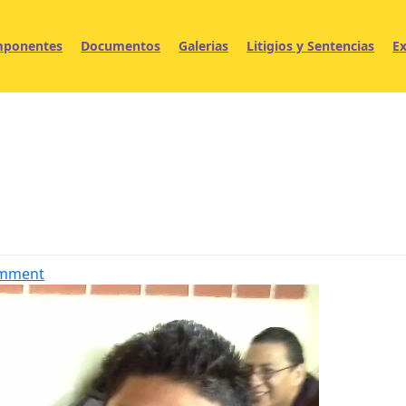
ponentes
Documentos
Galerias
Litigios y Sentencias
Ex
on
omment
Story
of
a
femicide