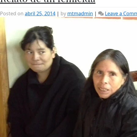
Posted on
abril 25, 2014
|
by
mtmadmin
|
Leave a Com