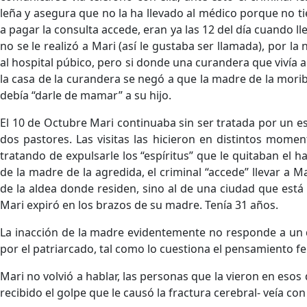
leña y asegura que no la ha llevado al médico porque no
a pagar la consulta accede, eran ya las 12 del día cuando lle
no se le realizó a Mari (así le gustaba ser llamada), por la
al hospital púbico, pero si donde una curandera que vivía 
la casa de la curandera se negó a que la madre de la mori
debía “darle de mamar” a su hijo.
El 10 de Octubre Mari continuaba sin ser tratada por un espec
dos pastores. Las visitas las hicieron en distintos momen
tratando de expulsarle los “espíritus” que le quitaban el hab
de la madre de la agredida, el criminal “accede” llevar a M
de la aldea donde residen, sino al de una ciudad que está 
Mari expiró en los brazos de su madre. Tenía 31 años.
La inacción de la madre evidentemente no responde a un d
por el patriarcado, tal como lo cuestiona el pensamiento fe
Mari no volvió a hablar, las personas que la vieron en esos d
recibido el golpe que le causó la fractura cerebral- veía co