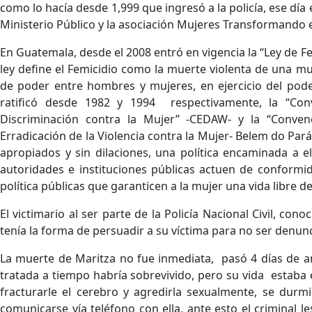
como lo hacía desde 1,999 que ingresó a la policía, ese día
Ministerio Público y la asociación Mujeres Transformando
En Guatemala, desde el 2008 entró en vigencia la “Ley de Fe
ley define el Femicidio como la muerte violenta de una muj
de poder entre hombres y mujeres, en ejercicio del pod
ratificó desde 1982 y 1994 respectivamente, la “Con
Discriminación contra la Mujer” -CEDAW- y la “Conven
Erradicación de la Violencia contra la Mujer- Belem do Pará
apropiados y sin dilaciones, una política encaminada a el
autoridades e instituciones públicas actuen de conform
política públicas que garanticen a la mujer una vida libre d
El victimario al ser parte de la Policía Nacional Civil, con
tenía la forma de persuadir a su víctima para no ser denun
La muerte de Maritza no fue inmediata, pasó 4 días de an
tratada a tiempo habría sobrevivido, pero su vida estaba
fracturarle el cerebro y agredirla sexualmente, se durmió
comunicarse vía teléfono con ella, ante esto el criminal 