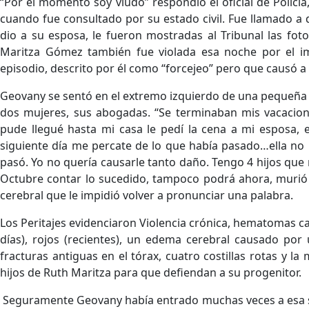
“Por el momento soy viudo” respondió el oficial de Policía
cuando fue consultado por su estado civil. Fue llamado a
dio a su esposa, le fueron mostradas al Tribunal las fot
Maritza Gómez también fue violada esa noche por el im
episodio, descrito por él como “forcejeo” pero que causó a 
Geovany se sentó en el extremo izquierdo de una pequeña 
dos mujeres, sus abogadas. “Se terminaban mis vacacione
pude llegué hasta mi casa le pedí la cena a mi esposa, e
siguiente día me percate de lo que había pasado…ella no 
pasó. Yo no quería causarle tanto daño. Tengo 4 hijos que 
Octubre contar lo sucedido, tampoco podrá ahora, murió
cerebral que le impidió volver a pronunciar una palabra.
Los Peritajes evidenciaron Violencia crónica, hematomas ca
días), rojos (recientes), un edema cerebral causado por 
fracturas antiguas en el tórax, cuatro costillas rotas y la
hijos de Ruth Maritza para que defiendan a su progenitor.
Seguramente Geovany había entrado muchas veces a esa sala,