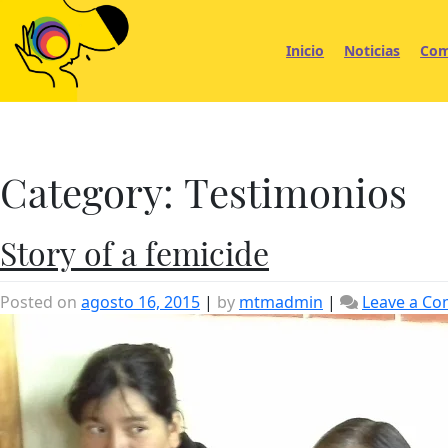
Skip
to
Inicio
Noticias
Com
content
Category:
Testimonios
Story of a femicide
Posted on
agosto 16, 2015
|
by
mtmadmin
|
Leave a C