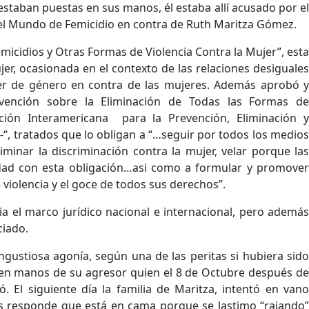
 estaban puestas en sus manos, él estaba allí acusado por el
 el Mundo de Femicidio en contra de Ruth Maritza Gómez.
micidios y Otras Formas de Violencia Contra la Mujer”, esta
er, ocasionada en el contexto de las relaciones desiguales
er de género en contra de las mujeres. Además aprobó y
vención sobre la Eliminación de Todas las Formas de
ción Interamericana para la Prevención, Eliminación y
-“, tratados que lo obligan a “…seguir por todos los medios
iminar la discriminación contra la mujer, velar porque las
idad con esta obligación…asi como a formular y promover
e violencia y el goce de todos sus derechos”.
ocia el marco jurídico nacional e internacional, pero además
ciado.
gustiosa agonía, según una de las peritas si hubiera sido
 en manos de su agresor quien el 8 de Octubre después de
. El siguiente día la familia de Maritza, intentó en vano
les responde que está en cama porque se lastimo “rajando”