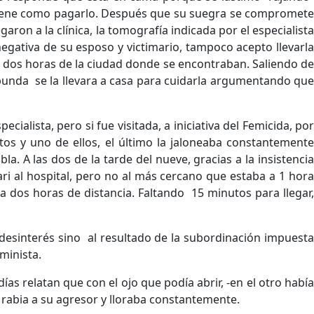
 tiene como pagarlo. Después que su suegra se compromete
garon a la clínica, la tomografía indicada por el especialista
 negativa de su esposo y victimario, tampoco acepto llevarla
a dos horas de la ciudad donde se encontraban. Saliendo de
bunda se la llevara a casa para cuidarla argumentando que
ialista, pero si fue visitada, a iniciativa del Femicida, por
tos y uno de ellos, el último la jaloneaba constantemente
la. A las dos de la tarde del nueve, gracias a la insistencia
ari al hospital, pero no al más cercano que estaba a 1 hora
a dos horas de distancia. Faltando 15 minutos para llegar,
esinterés sino al resultado de la subordinación impuesta
minista.
ías relatan que con el ojo que podía abrir, -en el otro había
n rabia a su agresor y lloraba constantemente.