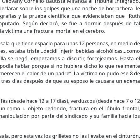
, Geovany Cornelio Bautista Miranda al Tribunal Integrado,
 declarar sobre los golpes que una noche de borrachera le
ografías y la prueba científica que evidenciaban que Ruth
putado. Según declaró, se fue a dormir después de tal
la víctima una fractura mortal en el cerebro.
sala que tiene espacio para unas 12 personas, en medio de
s, estaba triste…decidí injerir bebidas alcohólicas…como
lla se negó, empezamos a discutir, forcejeamos. Hasta el
podía hablar porque si no hubiera dicho lo que realmente
merecen el calor de un padre”. La víctima no pudo ese 8 de
 tres días después de que su esposo le causara un edema
fés (desde hace 12 a 17 días), verduzcos (desde hace 7 o 12
un romo u objeto redondo, fractura en el lóbulo frontal,
 manipulación por parte del sindicado y su familia hacia los
 pero esta vez los grilletes no las llevaba en el cinturón,